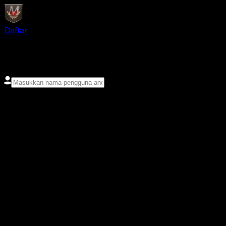
Daftar
login
Nama pengguna
Kata sandi