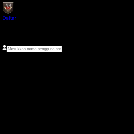
Daftar
login
Nama pengguna
Kata sandi