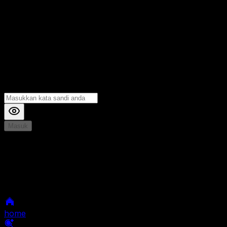
Masuk
*
Jika Anda mengalami Kesulitan saat login, Silahkan
hubungi kami di Live Chat untuk Membantu anda
selanjutnya
home