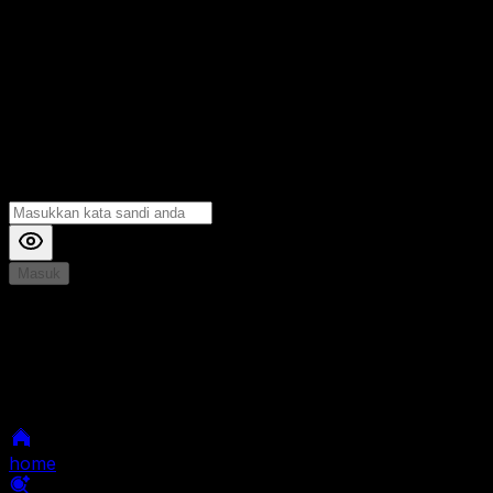
Masuk
*
Jika Anda mengalami Kesulitan saat login, Silahkan
hubungi kami di Live Chat untuk Membantu anda
selanjutnya
home