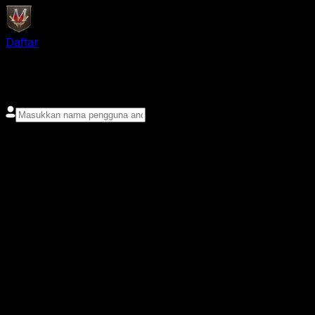
Daftar
login
Nama pengguna
Kata sandi