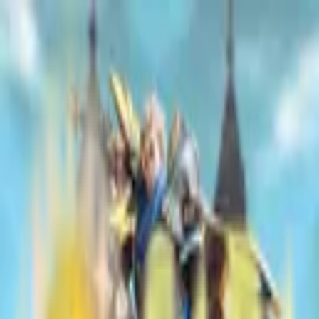
Daftar
Masuk
sport
Cari Permainan
Provider :
All
Sports Book
SBOBET
Sports Book
Saba
E-Sports
Saba
3
/
3
Game
Page
1
of
1
MAPSTOTO Login
Alternatif Tanpa Blokir
Akses Cepat dan Aman