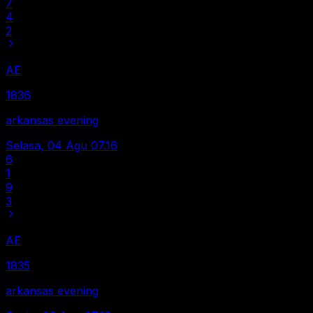
7
4
2
AE
1836
arkansas evening
Selasa, 04 Agu
07.16
6
1
9
3
AE
1835
arkansas evening