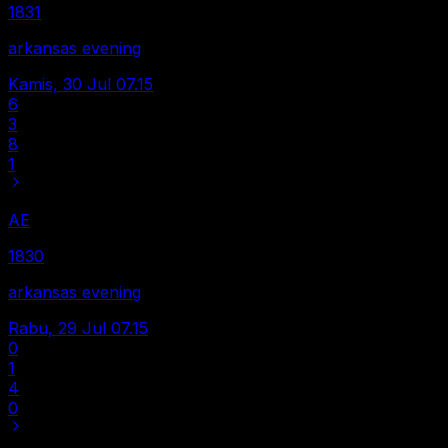
1831
arkansas evening
Kamis, 30 Jul
07.15
6
3
8
1
AE
1830
arkansas evening
Rabu, 29 Jul
07.15
0
1
4
0