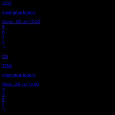
3255
chiangmai lottery
Kamis, 30 Jul
13.00
9
8
1
3
CG
3254
chiangmai lottery
Rabu, 29 Jul
13.00
4
4
6
1