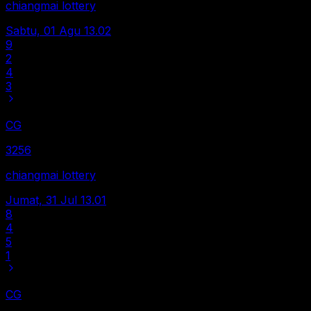
chiangmai lottery
Sabtu, 01 Agu
13.02
9
2
4
3
CG
3256
chiangmai lottery
Jumat, 31 Jul
13.01
8
4
5
1
CG