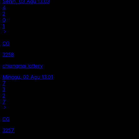
Senin, 03 Agu
13.03
4
2
0
1
CG
3258
chiangmai lottery
Minggu, 02 Agu
13.01
7
3
2
7
CG
3257