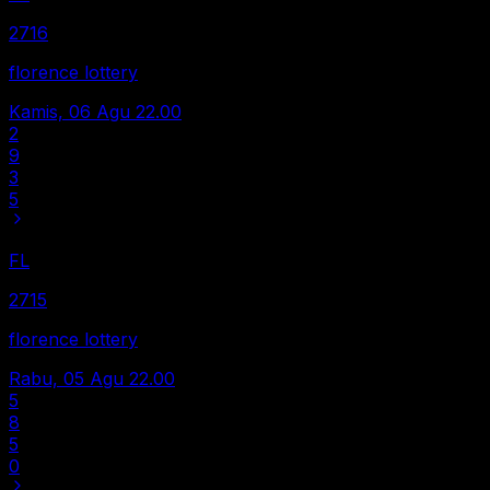
2716
florence lottery
Kamis, 06 Agu
22.00
2
9
3
5
FL
2715
florence lottery
Rabu, 05 Agu
22.00
5
8
5
0