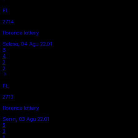
FL
2714
florence lottery
Selasa, 04 Agu
22.01
6
4
2
2
FL
2713
florence lottery
Senin, 03 Agu
22.01
5
3
1