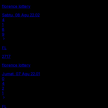
florence lottery
Sabtu, 08 Agu
22.02
4
1
8
9
FL
2717
florence lottery
Jumat, 07 Agu
22.01
0
4
2
1
FL