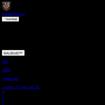
Daftar
Masuk
kembali
Keluaran Togel
malibu4d
Hari ini
MALIBU4D
MD
3263
malibu4d
Jumat, 07 Agu
16.00
4
1
3