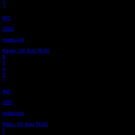
7
MD
3262
malibu4d
Kamis, 06 Agu
16.00
9
3
4
3
MD
3261
malibu4d
Rabu, 05 Agu
16.00
1