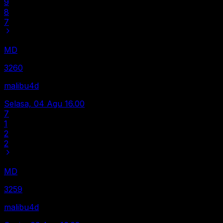
9
8
7
MD
3260
malibu4d
Selasa, 04 Agu
16.00
7
1
2
2
MD
3259
malibu4d