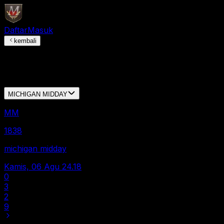
Daftar
Masuk
kembali
Keluaran Togel
michigan mi
MICHIGAN MIDDAY
MM
1838
michigan midday
Kamis, 06 Agu
24.18
0
3
2
9