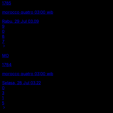
1785
morocco quatro 03:00 wib
Rabu, 29 Jul
03.09
9
0
8
7
MO
1784
morocco quatro 03:00 wib
Selasa, 28 Jul
03.22
0
3
1
5