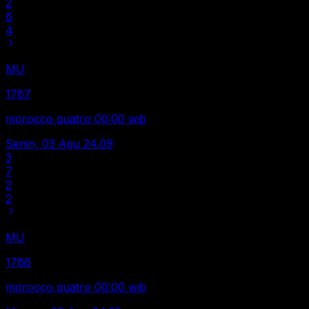
2
6
4
MU
1787
morocco quatro 00:00 wib
Senin, 03 Agu
24.09
3
7
2
2
MU
1786
morocco quatro 00:00 wib