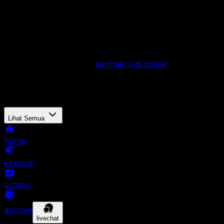
dialami saat menggunakan link utama.
Dengan berbagai keuntungan yang ditawarkan, link
login alternatif MAPSTOTO menjadi solusi terbaik bagi
para pemain yang ingin
bermain judi online
dengan
aman dan cepat. Pemain tidak perlu khawatir tentang
masalah blokir akses, dan dapat fokus menikmati
pengalaman bermain mereka.
Lihat Semua
home
explore
promo
dompet
livechat