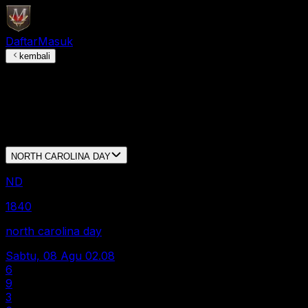
Daftar
Masuk
kembali
Keluaran Togel
north
carolina day
Hari ini
NORTH CAROLINA DAY
ND
1840
north carolina day
Sabtu, 08 Agu
02.08
6
9
3