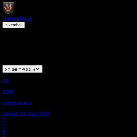
Daftar
Masuk
kembali
Keluaran Togel
sydneypools
Hari ini
SYDNEYPOOLS
SD
3263
sydneypools
Jumat, 07 Agu
13.51
0
1
5