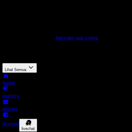
dialami saat menggunakan link utama.
Dengan berbagai keuntungan yang ditawarkan, link
login alternatif MAPSTOTO menjadi solusi terbaik bagi
para pemain yang ingin
bermain judi online
dengan
aman dan cepat. Pemain tidak perlu khawatir tentang
masalah blokir akses, dan dapat fokus menikmati
pengalaman bermain mereka.
Lihat Semua
home
explore
promo
dompet
livechat