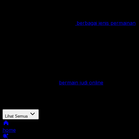
Selain itu, link login alternatif ini juga memungkinkan
para pemain untuk mengakses
berbagai jenis permainan
yang tersedia di MAPSTOTO tanpa penundaan. Pemain
dapat langsung bermain slot, taruhan olahraga, atau
permainan lainnya tanpa gangguan akses yang biasanya
dialami saat menggunakan link utama.
Dengan berbagai keuntungan yang ditawarkan, link
login alternatif MAPSTOTO menjadi solusi terbaik bagi
para pemain yang ingin
bermain judi online
dengan
aman dan cepat. Pemain tidak perlu khawatir tentang
masalah blokir akses, dan dapat fokus menikmati
pengalaman bermain mereka.
Lihat Semua
home