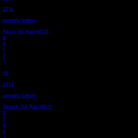
2715
santafe lottery
Rabu, 05 Agu
06.01
3
5
1
7
SF
2714
santafe lottery
Selasa, 04 Agu
06.01
0
7
4
2