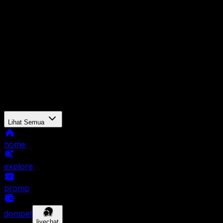
bagi pemain.
Selain itu, link login alternatif ini juga memungkinkan p
langsung bermain slot, taruhan olahraga, atau permainan
Dengan berbagai keuntungan yang ditawarkan, link login 
cepat. Pemain tidak perlu khawatir tentang masalah blok
Lihat Semua
home
explore
promo
dompet
livechat