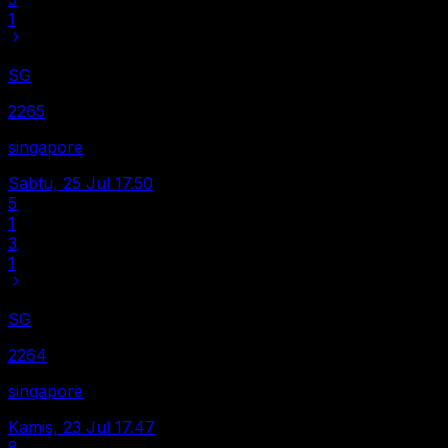
1
SG
2265
singapore
Sabtu, 25 Jul
17.50
5
1
3
1
SG
2264
singapore
Kamis, 23 Jul
17.47
8