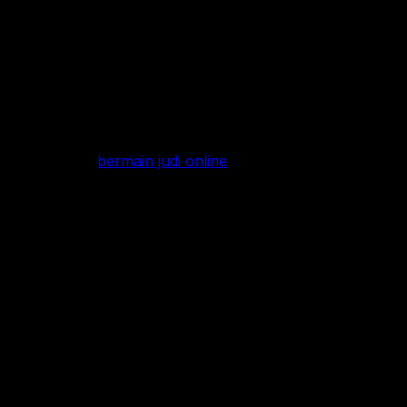
ersedia di MAPSTOTO tanpa penundaan. Pemain dapat
 menggunakan link utama.
ain yang ingin
bermain judi online
dengan aman dan
ereka.