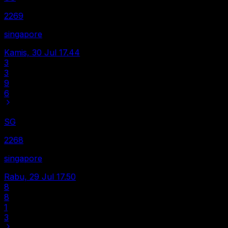
2269
singapore
Kamis, 30 Jul
17.44
3
3
9
6
SG
2268
singapore
Rabu, 29 Jul
17.50
8
8
1
3