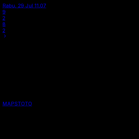
Rabu, 29 Jul
11.07
9
2
8
2
MAPSTOTO Login
Alternatif Tanpa Blokir
Akses Cepat dan Aman
MAPSTOTO
memahami bahwa akses yang lancar dan
tanpa hambatan adalah salah satu faktor penting untuk
pengalaman bermain yang menyenangkan. Oleh karena
itu, mereka menyediakan link login alternatif tanpa blokir
yang dapat digunakan pemain untuk mengakses situs
dengan cepat dan aman. Dengan link alternatif ini, para