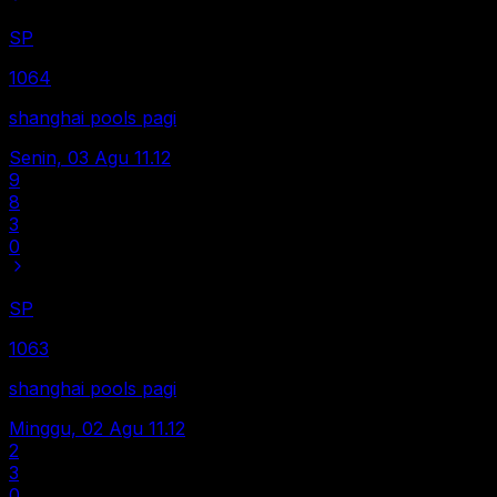
SP
1064
shanghai pools pagi
Senin, 03 Agu
11.12
9
8
3
0
SP
1063
shanghai pools pagi
Minggu, 02 Agu
11.12
2
3
0