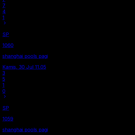
7
4
1
SP
1060
shanghai pools pagi
Kamis, 30 Jul
11.05
3
5
1
0
SP
1059
shanghai pools pagi