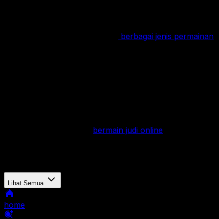
Selain itu, link login alternatif ini juga memungkinkan
para pemain untuk mengakses
berbagai jenis permainan
yang tersedia di MAPSTOTO tanpa penundaan. Pemain
dapat langsung bermain slot, taruhan olahraga, atau
permainan lainnya tanpa gangguan akses yang biasanya
dialami saat menggunakan link utama.
Dengan berbagai keuntungan yang ditawarkan, link
login alternatif MAPSTOTO menjadi solusi terbaik bagi
para pemain yang ingin
bermain judi online
dengan
aman dan cepat. Pemain tidak perlu khawatir tentang
masalah blokir akses, dan dapat fokus menikmati
pengalaman bermain mereka.
Lihat Semua
home