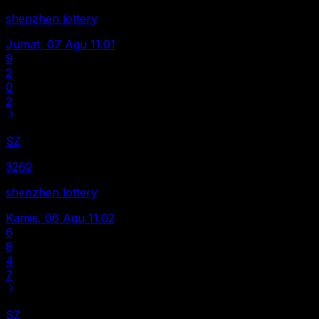
shenzhen lottery
Jumat, 07 Agu
11.01
9
2
0
2
SZ
3262
shenzhen lottery
Kamis, 06 Agu
11.02
6
8
4
7
SZ