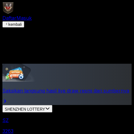
Daftar
Masuk
kembali
Keluaran Togel
shenzhen
lottery
Hari ini
Saksikan langsung hasil live draw resmi dari sumbernya
SHENZHEN LOTTERY
SZ
3263