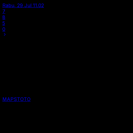
Rabu, 29 Jul
11.02
7
8
5
0
MAPSTOTO Login
Alternatif Tanpa Blokir
Akses Cepat dan Aman
MAPSTOTO
memahami bahwa akses yang lancar dan
tanpa hambatan adalah salah satu faktor penting untuk
pengalaman bermain yang menyenangkan. Oleh karena
itu, mereka menyediakan link login alternatif tanpa blokir
yang dapat digunakan pemain untuk mengakses situs
dengan cepat dan aman. Dengan link alternatif ini, para