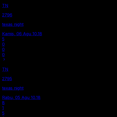
TN
2796
texas night
Kamis, 06 Agu
10.18
5
0
0
0
TN
2795
texas night
Rabu, 05 Agu
10.18
8
1
5