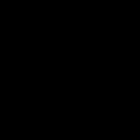
ari ini