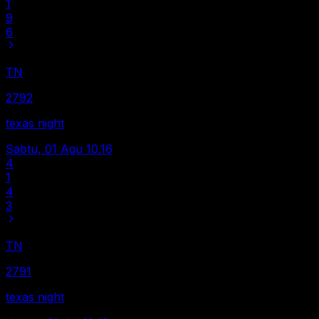
1
9
6
TN
2792
texas night
Sabtu, 01 Agu
10.16
4
1
4
3
TN
2791
texas night