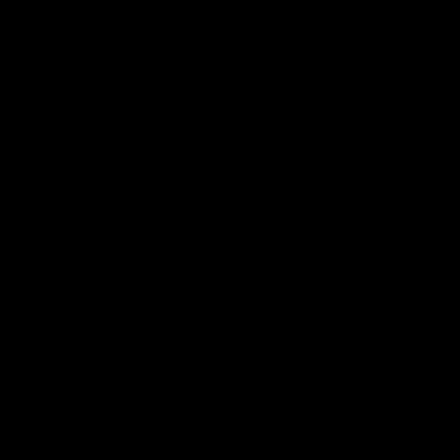
 Tanpa Blokir Akses Cepat 