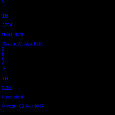
9
TN
2794
texas night
Selasa, 04 Agu
10.18
2
5
9
9
TN
2793
texas night
Minggu, 02 Agu
10.17
7