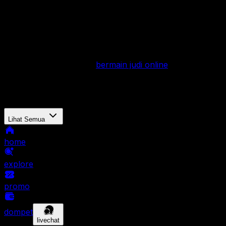
dialami saat menggunakan link utama.
Dengan berbagai keuntungan yang ditawarkan, link
login alternatif MAPSTOTO menjadi solusi terbaik bagi
para pemain yang ingin
bermain judi online
dengan
aman dan cepat. Pemain tidak perlu khawatir tentang
masalah blokir akses, dan dapat fokus menikmati
pengalaman bermain mereka.
Lihat Semua
home
explore
promo
dompet
livechat