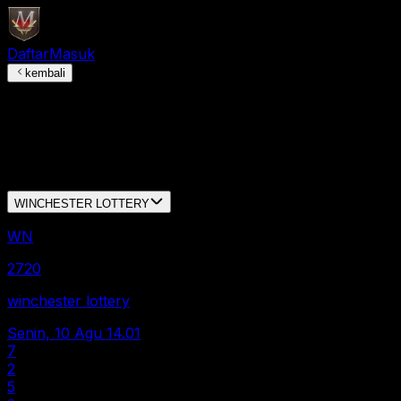
Daftar
Masuk
kembali
Keluaran Togel
winchester
lottery
Hari ini
WINCHESTER LOTTERY
WN
2720
winchester lottery
Senin, 10 Agu
14.01
7
2
5