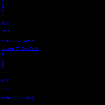
8
3
9
WN
2717
winchester lottery
Jumat, 07 Agu
14.01
8
9
8
4
WN
2716
winchester lottery