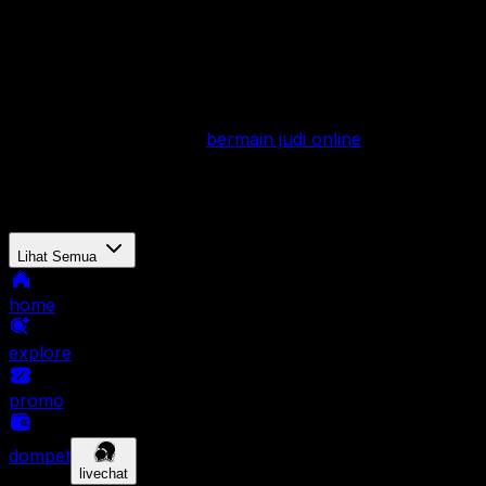
dialami saat menggunakan link utama.
Dengan berbagai keuntungan yang ditawarkan, link
login alternatif MAPSTOTO menjadi solusi terbaik bagi
para pemain yang ingin
bermain judi online
dengan
aman dan cepat. Pemain tidak perlu khawatir tentang
masalah blokir akses, dan dapat fokus menikmati
pengalaman bermain mereka.
Lihat Semua
home
explore
promo
dompet
livechat