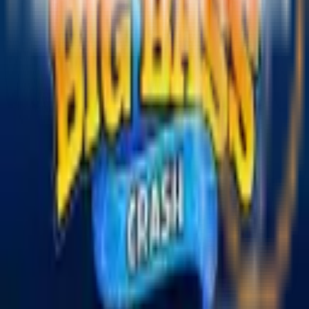
Selain itu, link login alternatif ini juga memungkinkan
para pemain untuk mengakses
berbagai jenis permainan
yang tersedia di MAPSTOTO tanpa penundaan. Pemain
dapat langsung bermain slot, taruhan olahraga, atau
permainan lainnya tanpa gangguan akses yang biasanya
dialami saat menggunakan link utama.
Dengan berbagai keuntungan yang ditawarkan, link
login alternatif MAPSTOTO menjadi solusi terbaik bagi
para pemain yang ingin
bermain judi online
dengan
aman dan cepat. Pemain tidak perlu khawatir tentang
masalah blokir akses, dan dapat fokus menikmati
pengalaman bermain mereka.
Lihat Semua
home
explore