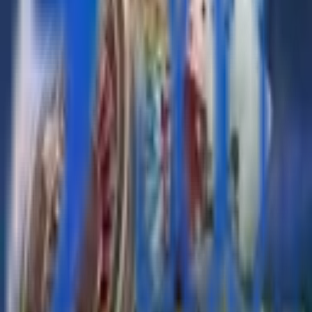
tanpa khawatir terhambat oleh pemblokiran akses dari
ISP atau penyedia layanan internet.
MAPSTOTO terus memperbarui
link login alternatif
secara rutin untuk memastikan bahwa para pemain
dapat mengakses platform tanpa gangguan. Ini adalah
komitmen MAPSTOTO untuk memberikan kenyamanan
bermain bagi semua penggunanya, terutama bagi
mereka yang tinggal di daerah yang sering terblokir
aksesnya.
Keamanan
juga menjadi prioritas utama di MAPSTOTO.
Dengan menggunakan link login alternatif yang terjamin
keamanannya, pemain tidak perlu khawatir tentang
adanya ancaman malware atau virus. Semua link yang
disediakan telah melalui pengujian yang ketat untuk
memastikan bahwa hanya akses yang aman dan
terpercaya yang tersedia bagi pemain.