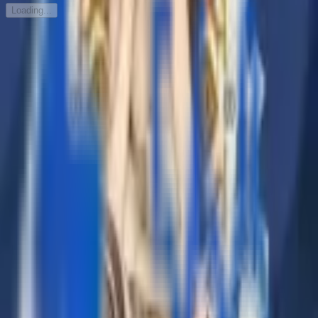
Loading...
24
/
635
Game
Page
1
of
27
MAPSTOTO Login
Alternatif Tanpa Blokir
Akses Cepat dan Aman
MAPSTOTO
memahami bahwa akses yang lancar dan
tanpa hambatan adalah salah satu faktor penting untuk
pengalaman bermain yang menyenangkan. Oleh karena
itu, mereka menyediakan link login alternatif tanpa blokir
yang dapat digunakan pemain untuk mengakses situs
dengan cepat dan aman. Dengan link alternatif ini, para
pemain dapat menikmati permainan favorit mereka