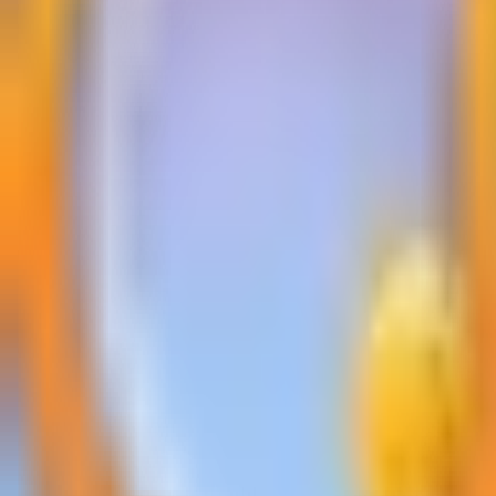
Zombie Party
Spade Gaming
Fishing Disco
JDB
Dragon master
JDB
Fishing YiLuFa
JDB
Five Dragons Fishing
JDB
CaiShen Fishing
JDB
Jack Pot Fishing
Jili
Royal Fishing
Jili
Boom Legend
Jili
Dinosaur Tycoon
Jili
Dinosaur Tycoon II
Jili
Happy Fishing
Jili
Bombing Fishing
Jili
All-star Fishing
Jili
Mega Fishing
Jili
Dragon Fortune
Jili
Hero Fishing
CQ9
Oneshot Fishing
CQ9
21
/
21
Game
Page
1
of
1